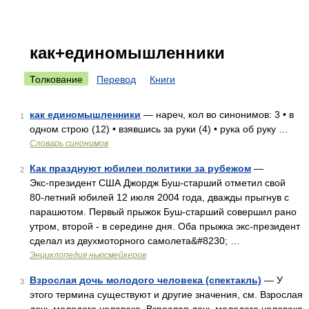
как+единомышленники
Толкование
Перевод
Книги
как единомышленники
— нареч, кол во синонимов: 3 • в
1
одном строю (12) • взявшись за руки (4) • рука об руку …
Словарь синонимов
Как празднуют юбилеи политики за рубежом
—
2
Экс‑президент США Джордж Буш‑старший отметил свой
80‑летний юбилей 12 июля 2004 года, дважды прыгнув с
парашютом. Первый прыжок Буш‑старший совершил рано
утром, второй ‑ в середине дня. Оба прыжка экс‑президент
сделал из двухмоторного самолета&#8230; …
Энциклопедия ньюсмейкеров
Взрослая дочь молодого человека (спектакль)
— У
3
этого термина существуют и другие значения, см. Взрослая