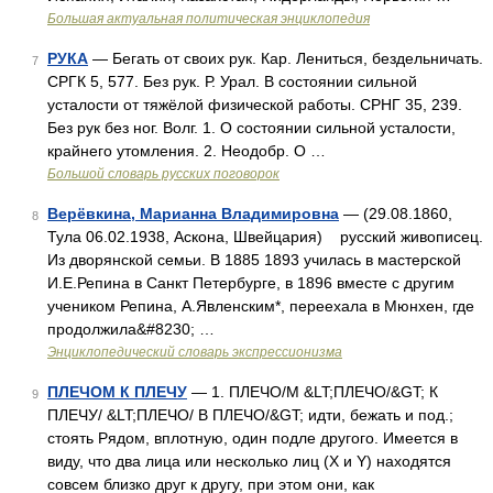
Большая актуальная политическая энциклопедия
РУКА
— Бегать от своих рук. Кар. Лениться, бездельничать.
7
СРГК 5, 577. Без рук. Р. Урал. В состоянии сильной
усталости от тяжёлой физической работы. СРНГ 35, 239.
Без рук без ног. Волг. 1. О состоянии сильной усталости,
крайнего утомления. 2. Неодобр. О …
Большой словарь русских поговорок
Верёвкина, Марианна Владимировна
— (29.08.1860,
8
Тула 06.02.1938, Аскона, Швейцария) русский живописец.
Из дворянской семьи. В 1885 1893 училась в мастерской
И.Е.Репина в Санкт Петербурге, в 1896 вместе с другим
учеником Репина, А.Явленским*, переехала в Мюнхен, где
продолжила&#8230; …
Энциклопедический словарь экспрессионизма
ПЛЕЧОМ К ПЛЕЧУ
— 1. ПЛЕЧО/М &LT;ПЛЕЧО/&GT; К
9
ПЛЕЧУ/ &LT;ПЛЕЧО/ В ПЛЕЧО/&GT; идти, бежать и под.;
стоять Рядом, вплотную, один подле другого. Имеется в
виду, что два лица или несколько лиц (Х и Y) находятся
совсем близко друг к другу, при этом они, как