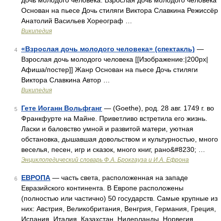
дочь молодого человека. Взрослая дочь молодого человека
Основан на пьесе Дочь стиляги Виктора Славкина Режиссёр
Анатолий Васильев Хореограф …
Википедия
«Взрослая дочь молодого человека» (спектакль)
—
4
Взрослая дочь молодого человека [[Изображение:|200px|
Афиша/постер]] Жанр Основан на пьесе Дочь стиляги
Виктора Славкина Автор …
Википедия
Гете Иоганн Вольфганг
— (Goethe), род. 28 авг. 1749 г. во
5
Франкфурте на Майне. Приветливо встретила его жизнь.
Ласки и баловство умной и развитой матери, уютная
обстановка, дышавшая довольством и культурностью, много
веселья, песен, игр и сказок, много книг, рано&#8230; …
Энциклопедический словарь Ф.А. Брокгауза и И.А. Ефрона
ЕВРОПА
— часть света, расположенная на западе
6
Евразийского континента. В Европе расположены
(полностью или частично) 50 государств. Самые крупные из
них: Австрия, Великобритания, Венгрия, Германия, Греция,
Испания, Италия, Казахстан, Нидерланды, Норвегия …