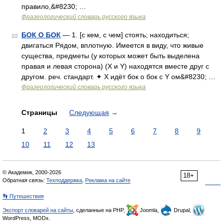
правило,&#8230; …
Фразеологический словарь русского языка
БОК О БОК
— 1. [с кем, с чем] стоять; находиться;
10
двигаться Рядом, вплотную. Имеется в виду, что живые
существа, предметы (у которых может быть выделена
правая и левая сторона) (Х и Y) находятся вместе друг с
другом. реч. стандарт. ✦ Х идёт бок о бок с Y ом&#8230; …
Фразеологический словарь русского языка
Страницы
Следующая
→
1
2
3
4
5
6
7
8
9
10
11
12
13
© Академик, 2000-2026
18+
Обратная связь:
Техподдержка
,
Реклама на сайте
👣 Путешествия
Экспорт словарей на сайты
, сделанные на PHP,
Joomla,
Drupal,
WordPress, MODx.